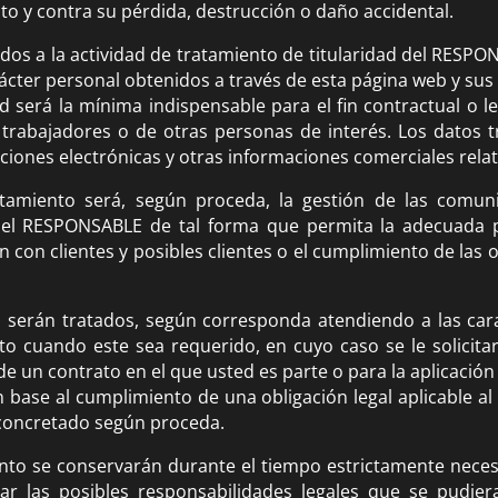
ito y contra su pérdida, destrucción o daño accidental.
dos a la actividad de tratamiento de titularidad del RESPO
ácter personal obtenidos a través de esta página web y sus d
 será la mínima indispensable para el fin contractual o l
s trabajadores o de otras personas de interés. Los datos 
cciones electrónicas y otras informaciones comerciales relati
ratamiento será, según proceda, la gestión de las comuni
 del RESPONSABLE de tal forma que permita la adecuada p
n con clientes y posibles clientes o el cumplimiento de las o
al serán tratados, según corresponda atendiendo a las cara
o cuando este sea requerido, en cuyo caso se le solicitar
de un contrato en el que usted es parte o para la aplicación
 base al cumplimiento de una obligación legal aplicable a
 concretado según proceda.
nto se conservarán durante el tiempo estrictamente necesar
 las posibles responsabilidades legales que se pudiera